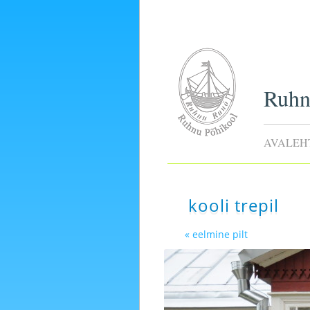
Ruhn
AVALEH
kooli trepil
« eelmine pilt