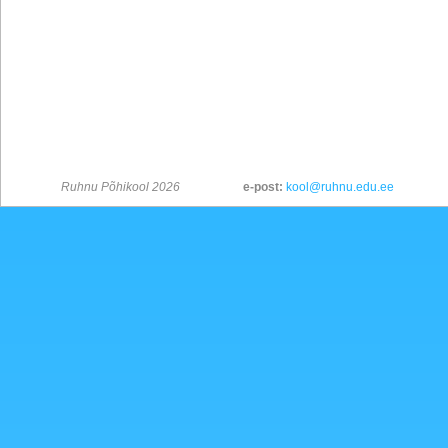
Ruhnu Põhikool 2026
e-post:
kool@ruhnu.edu.ee