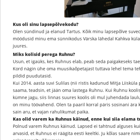
Kus oli sinu lapsepõlvekodu?
Olen sündinud ja elanud Tartus. Kõik minu lapsepõlve suved
möödusid minu ema sünnikodus Värska lähedal Kahkva kül
juures.
Miks kolisid perega Ruhnu?
Usun, et igaüks, kes Ruhnus elab, peab seda paigakeseks tae
Kord nägin ühe oma muusikaõpetajast tuttava lehel tema te
pildid puudutasid.
Kui 2014. aasta suvi Sulilas (nii ristis kadunud Mitja Liiskül
saama, teadsin, et jään oma lastega Ruhnu. Kui Ruhnu koolis 
kümne jagu, siis linnas suures koolis oli mul juhendada laulu
on minu töövahend. Olen ta paaril korral päris sosinani ära 
sain aru, et vajan rahulikumat paika.
Kas olid varem ka Ruhnus käinud, enne kui siia elama tu
Polnud varem Ruhnus käinud. Lapsed ei tahtnud alguses kuid
arvasid, et Ruhnus ei räägita eesti keeltki. Ju kõlas saare nimi