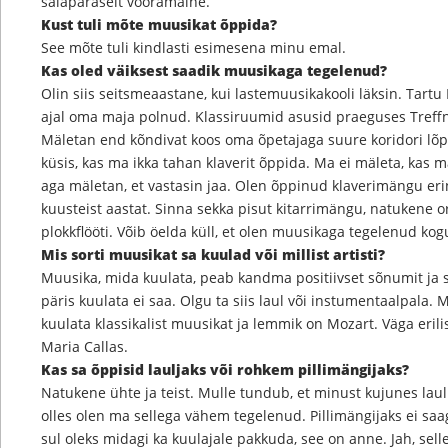
salapäraselt võõramaine.
Kust tuli mõte muusikat õppida?
See mõte tuli kindlasti esimesena minu emal.
Kas oled väiksest saadik muusikaga tegelenud?
Olin siis seitsmeaastane, kui lastemuusikakooli läksin. Tartu 
ajal oma maja polnud. Klassiruumid asusid praeguses Tref
Mäletan end kõndivat koos oma õpetajaga suure koridori lõppu
küsis, kas ma ikka tahan klaverit õppida. Ma ei mäleta, kas ma
aga mäletan, et vastasin jaa. Olen õppinud klaverimängu eri
kuusteist aastat. Sinna sekka pisut kitarrimängu, natukene ore
plokkflööti. Võib öelda küll, et olen muusikaga tegelenud ko
Mis sorti muusikat sa kuulad või millist artisti?
Muusika, mida kuulata, peab kandma positiivset sõnumit ja 
päris kuulata ei saa. Olgu ta siis laul või instumentaalpala.
kuulata klassikalist muusikat ja lemmik on Mozart. Väga eril
Maria Callas.
Kas sa õppisid lauljaks või rohkem pillimängijaks?
Natukene ühte ja teist. Mulle tundub, et minust kujunes lau
olles olen ma sellega vähem tegelenud. Pillimängijaks ei saag
sul oleks midagi ka kuulajale pakkuda, see on anne. Jah, sell