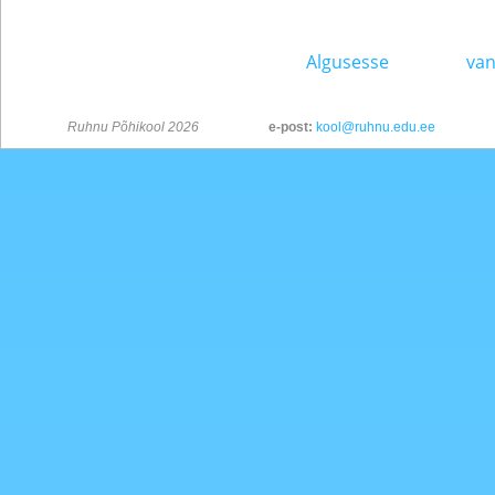
Algusesse
van
Ruhnu Põhikool 2026
e-post:
kool@ruhnu.edu.ee