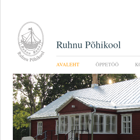
Ruhnu Põhikool
AVALEHT
ÕPPETÖÖ
K