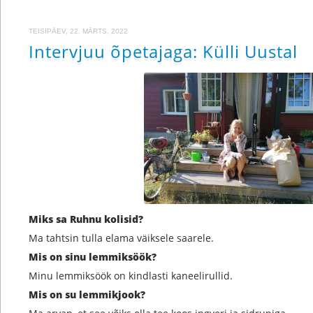
TEISIPÄEV, 22. MÄRTS, 2022
Intervjuu õpetajaga: Külli Uustal
Miks sa Ruhnu kolisid?
Ma tahtsin tulla elama väiksele saarele.
Mis on sinu lemmiksöök?
Minu lemmiksöök on kindlasti kaneelirullid.
Mis on su lemmikjook?