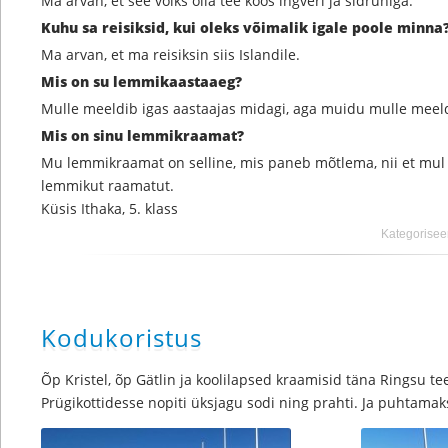
Ma arvan, et see võiks olla tee koos ingveri ja sidruniga.
Kuhu sa reisiksid, kui oleks võimalik igale poole minna
Ma arvan, et ma reisiksin siis Islandile.
Mis on su lemmikaastaaeg?
Mulle meeldib igas aastaajas midagi, aga muidu mulle meeld
Mis on sinu lemmikraamat?
Mu lemmikraamat on selline, mis paneb mõtlema, nii et mul e
lemmikut raamatut.
Küsis Ithaka, 5. klass
Kategorisee
Kodukoristus
Õp Kristel, õp Gätlin ja koolilapsed kraamisid täna Ringsu te
Prügikottidesse nopiti üksjagu sodi ning prahti. Ja puhtamaks