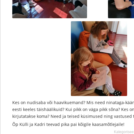
Kes on nudisaba või haavikuemand? Mis need ninataga-kään
eesti keeles täishäälikuid? Kui pikk on väga pikk sõna? Kes o
kirjutatakse koma? Need ja teised küsimused ning vastused
Õp Külli ja Kadri teevad pika pai kõigile kaasamõtlejaile!
Kategorisee