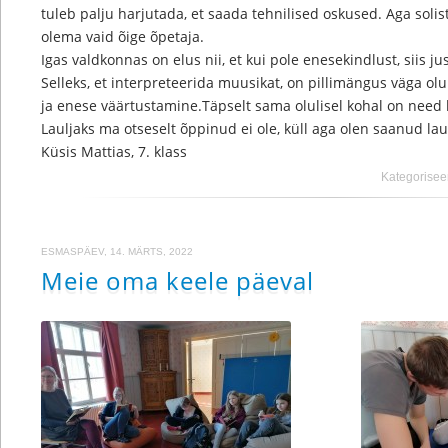
tuleb palju harjutada, et saada tehnilised oskused. Aga solis
olema vaid õige õpetaja.
Igas valdkonnas on elus nii, et kui pole enesekindlust, siis ju
Selleks, et interpreteerida muusikat, on pillimängus väga olu
ja enese väärtustamine.Täpselt sama olulisel kohal on need 
Lauljaks ma otseselt õppinud ei ole, küll aga olen saanud la
Küsis Mattias, 7. klass
Kategorisee
ESMASPÄEV, 14. MÄRTS, 2022
Meie oma keele päeval