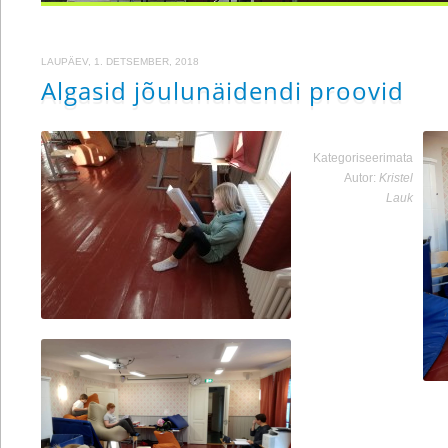
LAUPÄEV, 1. DETSEMBER, 2018
Algasid jõulunäidendi proovid
Kategoriseerimata
Autor:
Kristel
Lauk