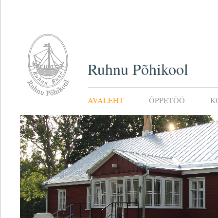
Ruhnu Põhikool
AVALEHT
ÕPPETÖÖ
K