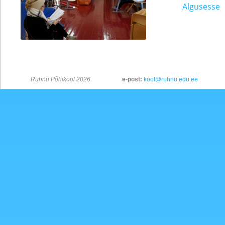
Algusesse
Ruhnu Põhikool 2026
e-post:
kool@ruhnu.edu.ee