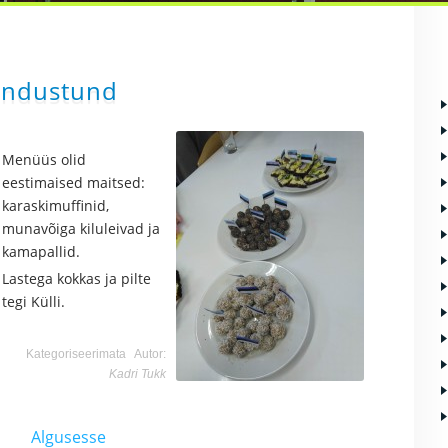
undustund
Menüüs olid
eestimaised maitsed:
karaskimuffinid,
munavõiga kiluleivad ja
kamapallid.
Lastega kokkas ja pilte
tegi Külli.
Kategoriseerimata
Autor:
Kadri Tukk
Algusesse