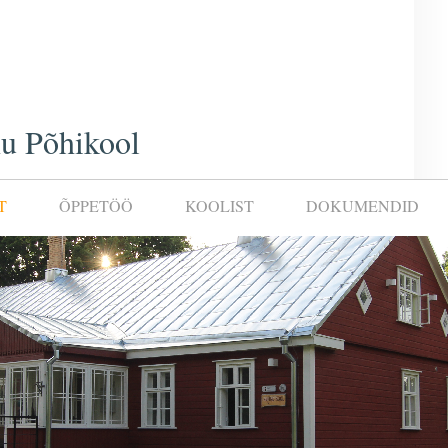
u Põhikool
T
ÕPPETÖÖ
KOOLIST
DOKUMENDID