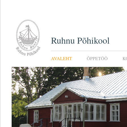
Ruhnu Põhikool
AVALEHT
ÕPPETÖÖ
K