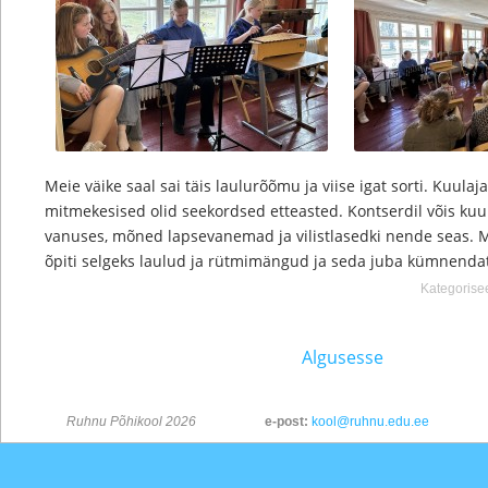
Meie väike saal sai täis laulurõõmu ja viise igat sorti. Kuulaja
mitmekesised olid seekordsed etteasted. Kontserdil võis kuul
vanuses, mõned lapsevanemad ja vilistlasedki nende seas. M
õpiti selgeks laulud ja rütmimängud ja seda juba kümnendat 
Kategorise
Algusesse
Ruhnu Põhikool 2026
e-post:
kool@ruhnu.edu.ee