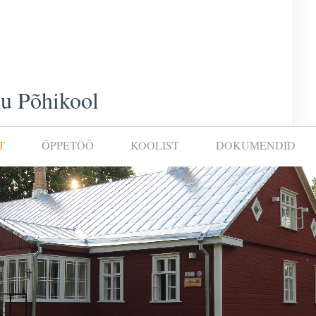
u Põhikool
T
ÕPPETÖÖ
KOOLIST
DOKUMENDID