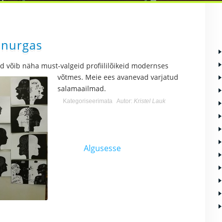
inurgas
d võib näha must-valgeid profiililõikeid modernses
võtmes. Meie ees avanevad
varjatud
salamaailmad.
Kategoriseerimata
Autor:
Kristel Lauk
Algusesse