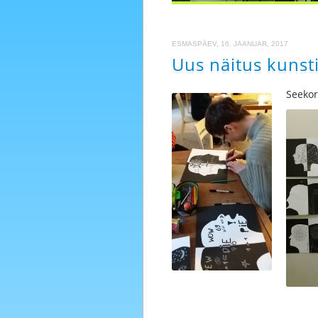
ESMASPÄEV, 16. JAANUAR, 2017
Uus näitus kunst
Seekor