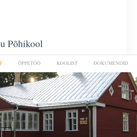
u Põhikool
T
ÕPPETÖÖ
KOOLIST
DOKUMENDID